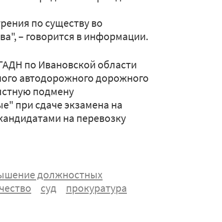
рения по существу во
а", – говорится в информации.
ОГАДН по Ивановской области
ного автодорожного дорожного
рыстную подмену
е" при сдаче экзамена на
кандидатами на перевозку
ышение должностных
чество
суд
прокуратура