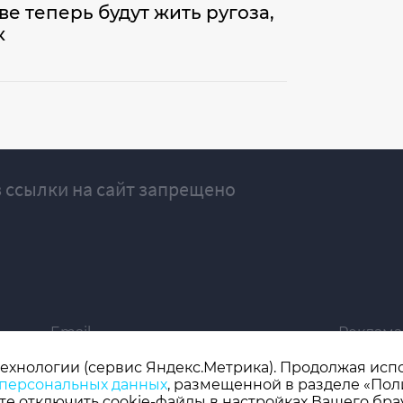
е теперь будут жить ругоза,
к
 ссылки на сайт запрещено
Email
Реклама
ivgazeta@bk.ru
igrekla
технологии (сервис Яндекс.Метрика). Продолжая испол
 персональных данных
, размещенной в разделе «Пол
019 серия ЭЛ № ФС 77 - 77192, зарегистрировано Роскомнадзором
е отключить cookie-файлы в настройках Вашего бра