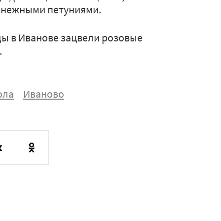
оснежными петуниями.
ды в Иванове зацвели розовые
.
ола
Иваново