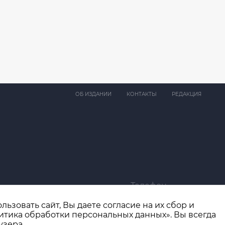
ОБ ИЗДАНИИ
КОНТАКТЫ
РЕДАКЦИЯ
Телефон
ma@bk.ru
+7 (4932) 41-94-81
ьзовать сайт, Вы даете согласие на их сбор и
итика обработки персональных данных». Вы всегда
узера.