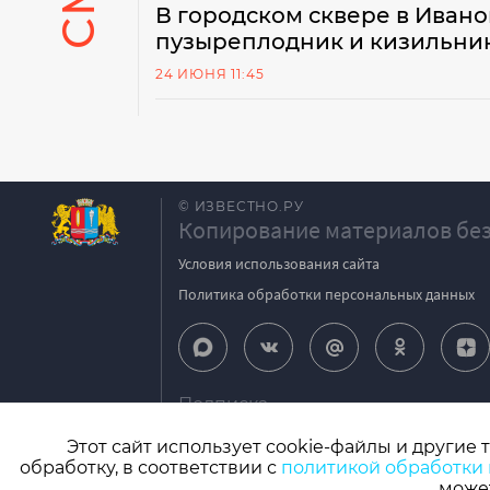
В городском сквере в Иванов
пузыреплодник и кизильни
24 ИЮНЯ 11:45
© ИЗВЕСТНО.РУ
Копирование материалов без
Условия использования сайта
Политика обработки персональных данных
Подписка
igpodpiska@bk.ru
Этот сайт использует cookie-файлы и другие 
обработку, в соответствии с
политикой обработки
СМИ: Izvestno.ru. Реестровая запись 08.11.2
может