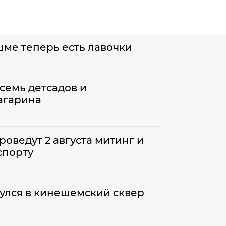
шме теперь есть лавочки
семь детсадов и
агарина
оведут 2 августа митинг и
спорту
улся в кинешемский сквер