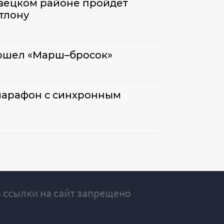
евецком районе пройдет
тлону
ошел «Марш–бросок»
арафон с синхронным
 ссылки на сайт запрещено