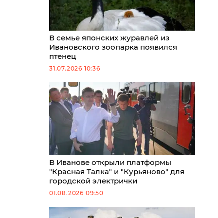
В семье японских журавлей из
Ивановского зоопарка появился
птенец
31.07.2026 10:36
В Иванове открыли платформы
"Красная Талка" и "Курьяново" для
городской электрички
01.08.2026 09:50