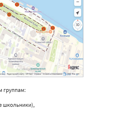
м группам:
е школьники),