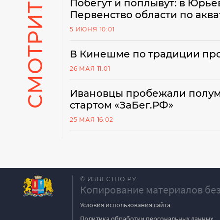
СМОТРИТЕ ТАКЖЕ
Побегут и поплывут: в Юрь
Первенство области по аква
5 ИЮНЯ 10:01
В Кинешме по традиции пр
26 МАЯ 11:01
Ивановцы пробежали полум
стартом «ЗаБег.РФ»
25 МАЯ 16:02
© ИЗВЕСТНО.РУ
Копирование материалов без
Условия использования сайта
Политика обработки персональных данных