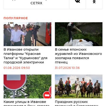
СЕТЯХ
ПОПУЛЯРНОЕ
В Иванове открыли
В семье японских
платформы "Красная
журавлей из Ивановского
Талка" и "Курьяново" для
зоопарка появился
городской электрички
птенец
01.08.2026 09:50
31.07.2026 10:36
Какие улицы в Иванове
Праздник русских
перекроют в День города
традиций в Гавриловом