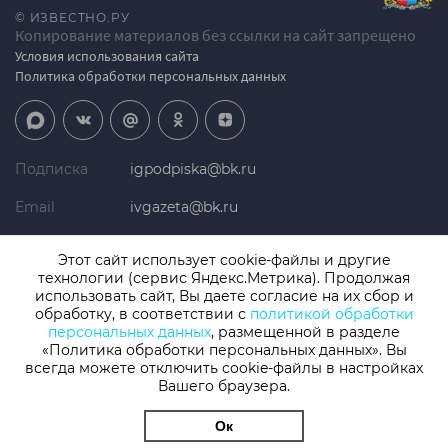
© ИЗВЕСТНО.РУ
Копирование материалов без ссылки на сайт запрещено
Условия использования сайта
Политика обработки персональных данных
Подписка
igpodpiska@bk.ru
Email
ivgazeta@bk.ru
Реклама
igreklama@bk.ru
Этот сайт использует cookie-файлы и другие
технологии (сервис Яндекс.Метрика). Продолжая
Телефон
+7 (4932) 41-94-81
использовать сайт, Вы даете согласие на их сбор и
обработку, в соответствии с
политикой обработки
персональных данных
, размещенной в разделе
«Политика обработки персональных данных». Вы
СМИ: Izvestno.ru. Реестровая запись 08.11.2019 серия ЭЛ № ФС 77 -
77192, зарегистрировано Роскомнадзором
всегда можете отключить cookie-файлы в настройках
Вашего браузера.
Учредитель: БУ «Ивановские газеты». Главный редактор:
Кузьмичев А.Е.
Ок
Разработка сайта
thisislogic.ru