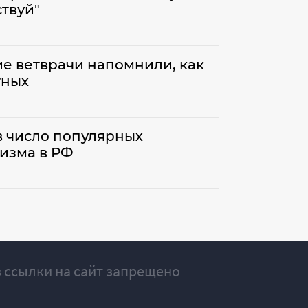
твуй"
ие ветврачи напомнили, как
тных
в число популярных
ризма в РФ
 ссылки на сайт запрещено