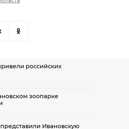
привели российских
ановском зоопарке
и
х представили Ивановскую