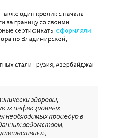
 также один кролик с начала
и за границу со своими
арные сертификаты
оформляли
зора по Владимирской,
ных стали Грузия, Азербайджан
инически здоровы,
угих инфекционных
ех необходимых процедур в
данных ведомством,
утешествию», −