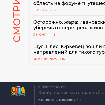
область на форуме "Путешес
16 ИЮНЯ 14:02
Осторожно, жара: ивановск
уберечь от перегрева живо
3 ИЮНЯ 14:49
Шуя, Плес, Юрьевец вошли 
направлений для тихого ту
30 ИЮЛЯ 2025 10:16
© ИЗВЕСТНО.РУ
Копирование материалов без
Условия использования сайта