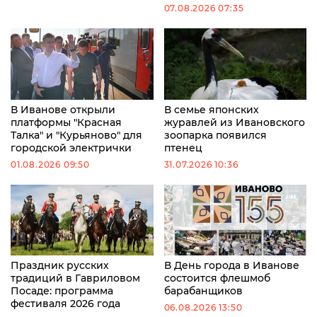
07.08.2026 07:35
В Иванове открыли
В семье японских
платформы "Красная
журавлей из Ивановского
Талка" и "Курьяново" для
зоопарка появился
городской электрички
птенец
01.08.2026 09:50
31.07.2026 10:36
Праздник русских
В День города в Иванове
традиций в Гавриловом
состоится флешмоб
Посаде: программа
барабанщиков
фестиваля 2026 года
06.08.2026 13:50