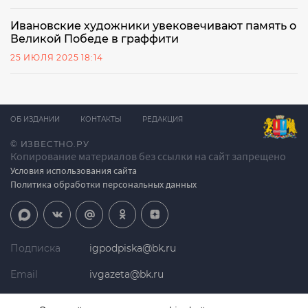
Ивановские художники увековечивают память о
Великой Победе в граффити
25 ИЮЛЯ 2025 18:14
ОБ ИЗДАНИИ
КОНТАКТЫ
РЕДАКЦИЯ
© ИЗВЕСТНО.РУ
Копирование материалов без ссылки на сайт запрещено
Условия использования сайта
Политика обработки персональных данных
Подписка
igpodpiska@bk.ru
Email
ivgazeta@bk.ru
Реклама
igreklama@bk.ru