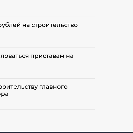
рублей на строительство
аловаться приставам на
роительству главного
ора