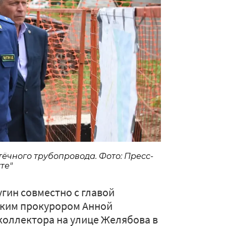
ёчного трубопровода. Фото: Пресс-
те"
гин совместно с главой
ским прокурором Анной
коллектора на улице Желябова в