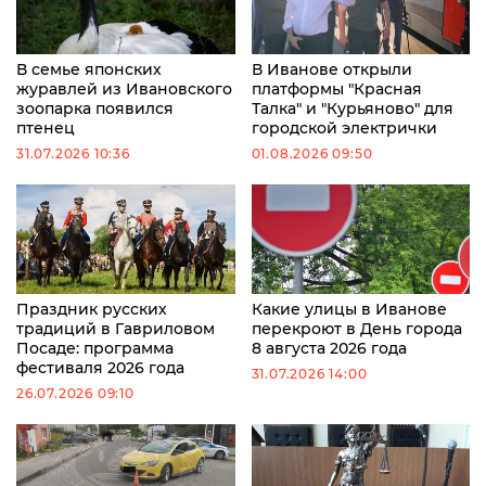
В семье японских
В Иванове открыли
журавлей из Ивановского
платформы "Красная
зоопарка появился
Талка" и "Курьяново" для
птенец
городской электрички
31.07.2026 10:36
01.08.2026 09:50
Праздник русских
Какие улицы в Иванове
традиций в Гавриловом
перекроют в День города
Посаде: программа
8 августа 2026 года
фестиваля 2026 года
31.07.2026 14:00
26.07.2026 09:10