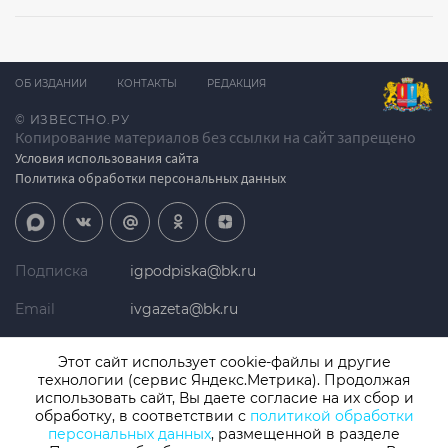
ОБ ИЗДАНИИ
КОНТАКТЫ
РЕДАКЦИЯ
© ИЗВЕСТНО.РУ
Копирование материалов без ссылки на сайт запрещено
Условия использования сайта
Политика обработки персональных данных
Подписка
igpodpiska@bk.ru
Email
ivgazeta@bk.ru
Реклама
igreklama@bk.ru
Этот сайт использует cookie-файлы и другие
технологии (сервис Яндекс.Метрика). Продолжая
Телефон
+7 (4932) 41-94-81
использовать сайт, Вы даете согласие на их сбор и
обработку, в соответствии с
политикой обработки
персональных данных
, размещенной в разделе