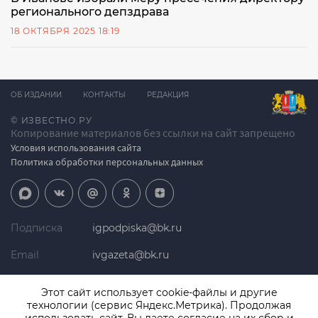
регионального депздрава
18 ОКТЯБРЯ 2025 18:19
ОБ ИЗДАНИИ
КОНТАКТЫ
РЕДАКЦИЯ
© ИЗВЕСТНО.РУ
Копирование материалов без ссылки на сайт запрещено
Условия использования сайта
Политика обработки персональных данных
Подписка
igpodpiska@bk.ru
Email
ivgazeta@bk.ru
Реклама
igreklama@bk.ru
Этот сайт использует cookie-файлы и другие
технологии (сервис Яндекс.Метрика). Продолжая
Телефон
+7 (4932) 41-94-81