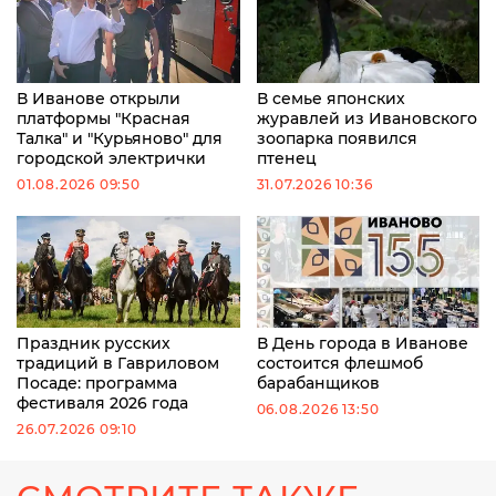
В Иванове открыли
В семье японских
платформы "Красная
журавлей из Ивановского
Талка" и "Курьяново" для
зоопарка появился
городской электрички
птенец
01.08.2026 09:50
31.07.2026 10:36
Праздник русских
В День города в Иванове
традиций в Гавриловом
состоится флешмоб
Посаде: программа
барабанщиков
фестиваля 2026 года
06.08.2026 13:50
26.07.2026 09:10