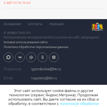
2 АВГУСТА 15:40
ОБ ИЗДАНИИ
КОНТАКТЫ
РЕДАКЦИЯ
© ИЗВЕСТНО.РУ
Копирование материалов без ссылки на сайт запрещено
Условия использования сайта
Политика обработки персональных данных
Подписка
igpodpiska@bk.ru
Email
ivgazeta@bk.ru
Реклама
igreklama@bk.ru
Этот сайт использует cookie-файлы и другие
технологии (сервис Яндекс.Метрика). Продолжая
Телефон
+7 (4932) 41-94-81
использовать сайт, Вы даете согласие на их сбор и
обработку, в соответствии с
политикой обработки