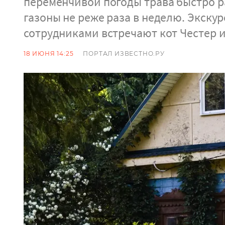
переменчивой погоды трава быстро р
газоны не реже раза в неделю. Экску
сотрудниками встречают кот Честер и
18 ИЮНЯ 14:25
ПОРТАЛ ИЗВЕСТНО.РУ