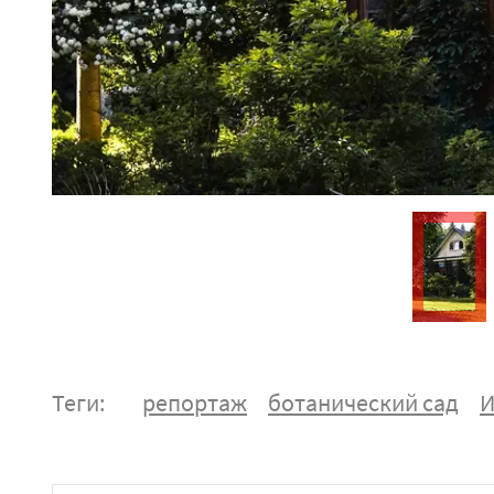
Теги:
репортаж
ботанический сад
И