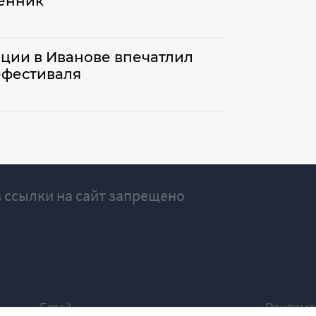
ренник
ции в Иванове впечатлил
ефестиваля
 ссылки на сайт запрещено
Email
Реклама