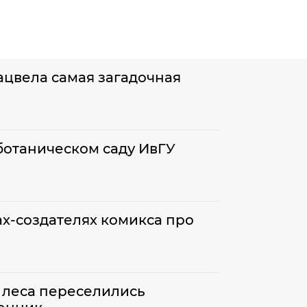
ацвела самая загадочная
 ботаническом саду ИвГУ
х-создателях комикса про
з леса переселились