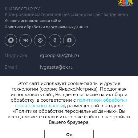
© ИЗВЕСТНО.РУ
Копирование материалов без ссылки на сайт запрещено
Условия использования сайта
Политика обработки персональных данных
Подписка
igpodpiska@bk.ru
Email
ivgazeta@bk.ru
Реклама
igreklama@bk.ru
Этот сайт использует cookie-файлы и другие
технологии (сервис Яндекс.Метрика). Продолжая
Телефон
+7 (4932) 41-94-81
использовать сайт, Вы даете согласие на их сбор и
обработку, в соответствии с
политикой обработки
персональных данных
, размещенной в разделе
«Политика обработки персональных данных». Вы
СМИ: Izvestno.ru. Реестровая запись 08.11.2019 серия ЭЛ № ФС 77 -
77192, зарегистрировано Роскомнадзором
всегда можете отключить cookie-файлы в настройках
Учредитель: БУ «Ивановские газеты». Главный редактор:
Вашего браузера.
Кузьмичев А.Е.
Ок
Разработка сайта
thisislogic.ru