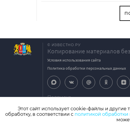
П
© ИЗВЕСТНО.РУ
Копирование материалов без
Условия использования сайта
Политика обработки персональных данных
Подписка
igpodpiska@bk.ru
Этот сайт использует cookie-файлы и другие 
обработку, в соответствии с
политикой обработки
СМИ: Izvestno.ru. Реестровая запись 08.11.2
может
Учредитель: БУ «Ивановские газеты». Главный