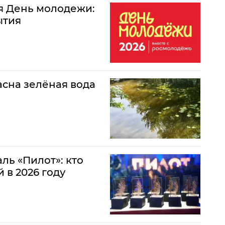
ся День молодежи:
ытия
асна зелёная вода
ль «Пилот»: кто
 в 2026 году