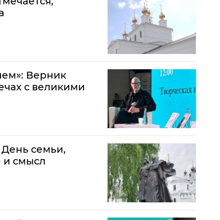
тмечается,
а
лем»: Верник
ечах с великими
 День семьи,
 и смысл