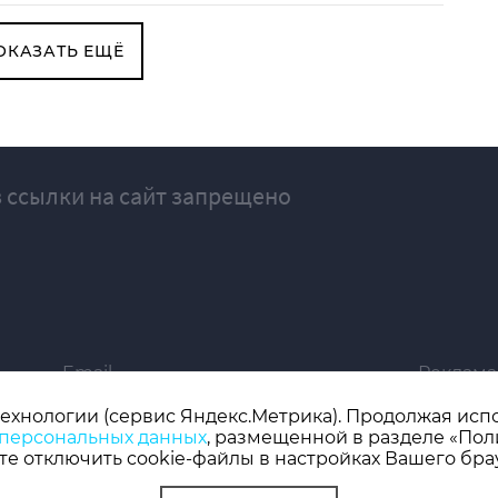
ОКАЗАТЬ ЕЩЁ
 ссылки на сайт запрещено
Email
Реклама
ivgazeta@bk.ru
igrekla
технологии (сервис Яндекс.Метрика). Продолжая испол
 персональных данных
, размещенной в разделе «Пол
019 серия ЭЛ № ФС 77 - 77192, зарегистрировано Роскомнадзором
е отключить cookie-файлы в настройках Вашего бра
 редактор: Кузьмичев А.Е.