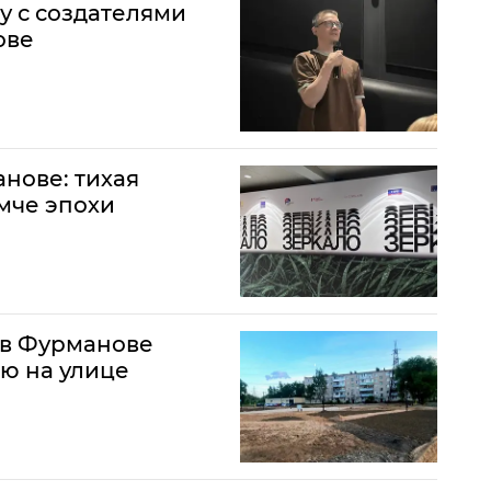
у с создателями
ове
нове: тихая
омче эпохи
 в Фурманове
ю на улице