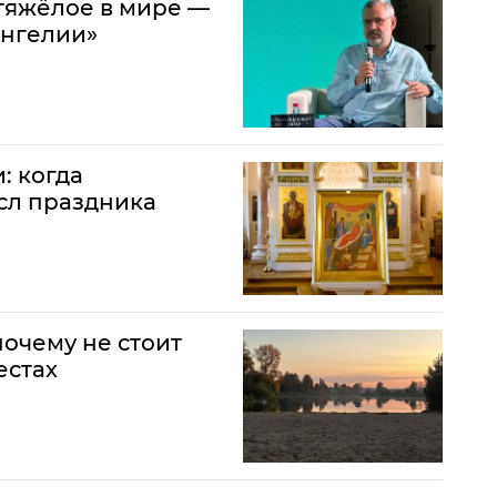
тяжёлое в мире —
ангелии»
: когда
сл праздника
почему не стоит
естах