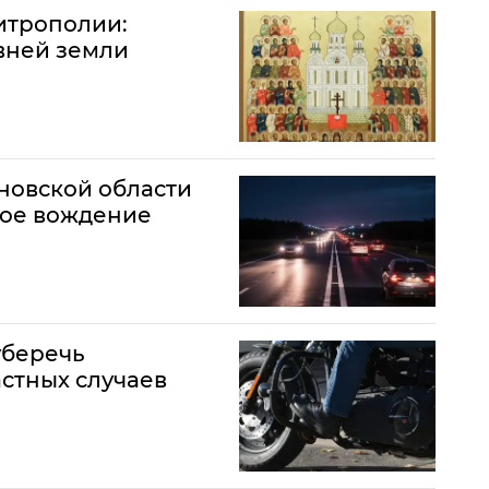
итрополии:
вней земли
новской области
ное вождение
уберечь
астных случаев