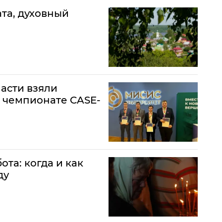
ата, духовный
асти взяли
 чемпионате CASE-
та: когда и как
ду