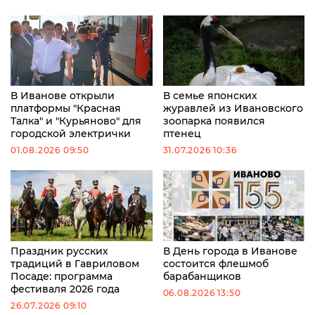
В Иванове открыли
В семье японских
платформы "Красная
журавлей из Ивановского
Талка" и "Курьяново" для
зоопарка появился
городской электрички
птенец
01.08.2026 09:50
31.07.2026 10:36
Праздник русских
В День города в Иванове
традиций в Гавриловом
состоится флешмоб
Посаде: программа
барабанщиков
фестиваля 2026 года
06.08.2026 13:50
26.07.2026 09:10