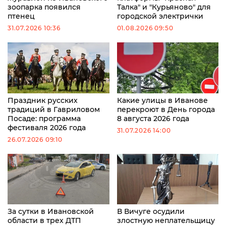
зоопарка появился
Талка" и "Курьяново" для
птенец
городской электрички
31.07.2026 10:36
01.08.2026 09:50
Праздник русских
Какие улицы в Иванове
традиций в Гавриловом
перекроют в День города
Посаде: программа
8 августа 2026 года
фестиваля 2026 года
31.07.2026 14:00
26.07.2026 09:10
За сутки в Ивановской
В Вичуге осудили
области в трех ДТП
злостную неплательщицу