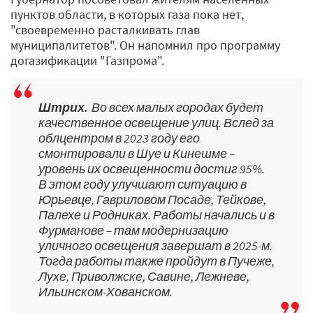
пунктов области, в которых газа пока нет,
"своевременно расталкивать глав
муниципалитетов". Он напомнил про программу
догазификации "Газпрома".
Штрих.
Во всех малых городах будет
качественное освещение улиц. Вслед за
облцентром в 2023 году его
смонтировали в Шуе и Кинешме –
уровень их освещенности достиг 95%.
В этом году улучшают ситуацию в
Юрьевце, Гавриловом Посаде, Тейкове,
Палехе и Родниках. Работы начались и в
Фурманове – там модернизацию
уличного освещения завершат в 2025-м.
Тогда работы также пройдут в Пучеже,
Лухе, Приволжске, Савине, Лежневе,
Ильинском-Хованском.