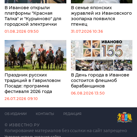
В Иванове открыли
В семье японских
платформы "Красная
журавлей из Ивановского
Талка" и "Курьяново" для
зоопарка появился
городской электрички
птенец
01.08.2026 09:50
31.07.2026 10:36
Праздник русских
В День города в Иванове
традиций в Гавриловом
состоится флешмоб
Посаде: программа
барабанщиков
фестиваля 2026 года
06.08.2026 13:50
26.07.2026 09:10
ОБ ИЗДАНИИ
КОНТАКТЫ
РЕДАКЦИЯ
© ИЗВЕСТНО.РУ
Копирование материалов без ссылки на сайт запрещено
Условия использования сайта