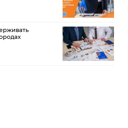
ерживать
ородах