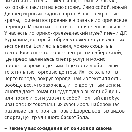
визитная карточка – железнодорожный вокзал,
который славится на всю страну. Само собой, новый
Дворец игровых видов спорта. У нас прекрасные
храмы, причем построенные в разные исторические
периоды. Можно их посетить – они очень красивые.
У нас есть историко-краеведческий музей имени Д.Г.
Бурылина, который собрал множество уникальных
экспонатов. Если есть время, можно сходить в
театр. Классные торговые центры на набережной,
где представлен весь спектр услуг и можно
провести время с детьми. Еще гости любят наши
текстильные торговые центры. Их несколько – в
черте города, вокруг города. Там из текстиля есть
вообще все, что захочешь, и по доступным ценам.
Иногда даже команды едут туда в выходной день
или после игры и увозят с собой полный автобус
ивановских текстильных сувениров. Набережная
развивается, строятся новые Дворец водных видов
спорта, центр уличного баскетбола.
– Какие у вас ожидания от концовки сезона