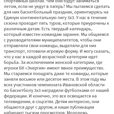
спортивных школах. Чем они будут заниматься
летом, если не уедут в лагерь? Мы пытаемся сделать
для них баскетбольный праздник, ориентируясь на
Единую континентальную лигу 3х3. У нас в течение
сезона проходит пять туров, которые приурочены к
различным датам. Есть твердый календарь,
который известен командам заранее. Мы общаемся
с руководителями муниципалитетов, чтобы они
отправляли свои команды, выделяли для них
транспорт, готовили игровую форму. И могу сказать,
что у нас в каждой возрастной категории идет
борьба. За исключением женской категории, где
игроки БК «Энергия» имеют явное преимущество.
Мы стараемся поощрять даже те команды, которые
заняли восьмое или десятое места. В этом году мы
всех участников чемпионата Ивановской области
по баскетболу 3х3 наградили футболками от нашей
федерации. И конечно, это все освещается на
телевидении, в соцсетях. Детям интересно, они
общаются друг с другом, и наши публикации
набирают тысячи просмотров. Молодежь