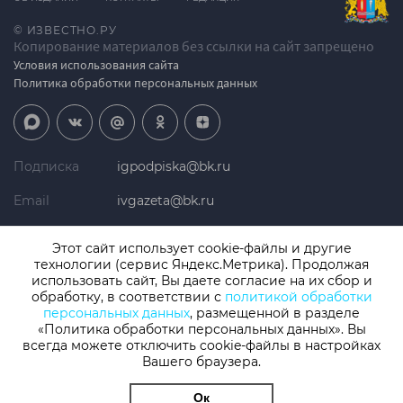
© ИЗВЕСТНО.РУ
Копирование материалов без ссылки на сайт запрещено
Условия использования сайта
Политика обработки персональных данных
Подписка
igpodpiska@bk.ru
Email
ivgazeta@bk.ru
Реклама
igreklama@bk.ru
Этот сайт использует cookie-файлы и другие
технологии (сервис Яндекс.Метрика). Продолжая
Телефон
+7 (4932) 41-94-81
использовать сайт, Вы даете согласие на их сбор и
обработку, в соответствии с
политикой обработки
персональных данных
, размещенной в разделе
«Политика обработки персональных данных». Вы
СМИ: Izvestno.ru. Реестровая запись 08.11.2019 серия ЭЛ № ФС 77 -
77192, зарегистрировано Роскомнадзором
всегда можете отключить cookie-файлы в настройках
Учредитель: БУ «Ивановские газеты». Главный редактор:
Вашего браузера.
Кузьмичев А.Е.
Ок