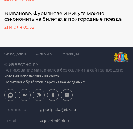
В Иванове, Фурманове и Вичуге можно
сэкономить на билетах в пригородные поезда
21 ИЮЛЯ 09:52
ОБ ИЗДАНИИ
КОНТАКТЫ
РЕДАКЦИЯ
© ИЗВЕСТНО.РУ
Копирование материалов без ссылки на сайт запрещено
Условия использования сайта
Политика обработки персональных данных
Подписка
igpodpiska@bk.ru
Email
ivgazeta@bk.ru
Реклама
igreklama@bk.ru