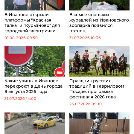
В Иванове открыли
В семье японских
платформы "Красная
журавлей из Ивановского
Талка" и "Курьяново" для
зоопарка появился
городской электрички
птенец
01.08.2026 09:50
31.07.2026 10:36
Какие улицы в Иванове
Праздник русских
перекроют в День города
традиций в Гавриловом
8 августа 2026 года
Посаде: программа
фестиваля 2026 года
31.07.2026 14:00
26.07.2026 09:10