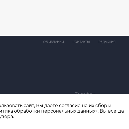
ОБ ИЗДАНИИ
КОНТАКТЫ
РЕДАКЦИЯ
Телефон
ma@bk.ru
+7 (4932) 41-94-81
ьзовать сайт, Вы даете согласие на их сбор и
итика обработки персональных данных». Вы всегда
узера.