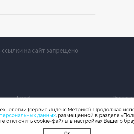
 ссылки на сайт запрещено
Email
Реклама
ivgazeta@bk.ru
igrekla
технологии (сервис Яндекс.Метрика). Продолжая испол
 персональных данных
, размещенной в разделе «Пол
019 серия ЭЛ № ФС 77 - 77192, зарегистрировано Роскомнадзором
е отключить cookie-файлы в настройках Вашего бра
 редактор: Кузьмичев А.Е.
Ок