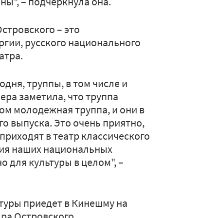
ны", – подчеркнула она.
стровского – это
гии, русского национального
атра.
одня, труппы, в том числе и
ера заметила, что труппа
ом молодежная труппа, и они в
го выпуска. Это очень приятно,
приходят в театр классического
ния наших национальных
о для культуры в целом", –
ьтуры приедет в Кинешму на
ра Островского.