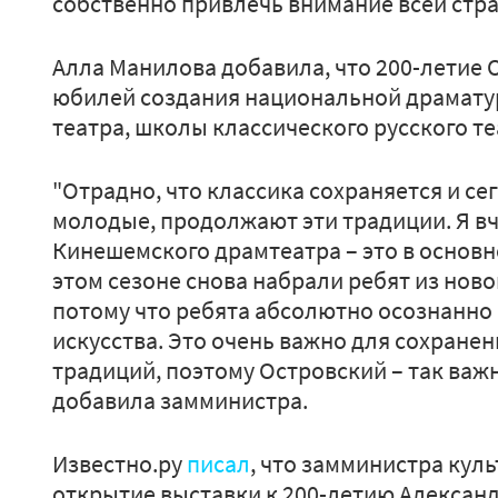
собственно привлечь внимание всей стра
Алла Манилова добавила, что 200-летие О
юбилей создания национальной драматур
театра, школы классического русского те
"Отрадно, что классика сохраняется и сег
молодые, продолжают эти традиции. Я вч
Кинешемского драмтеатра – это в основн
этом сезоне снова набрали ребят из ново
потому что ребята абсолютно осознанно 
искусства. Это очень важно для сохране
традиций, поэтому Островский – так важн
добавила замминистра.
Известно.ру
писал
, что замминистра кул
открытие выставки к 200-летию Александ