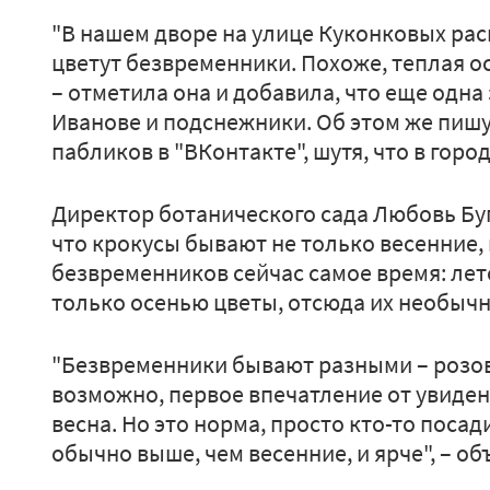
"В нашем дворе на улице Куконковых рас
цветут безвременники. Похоже, теплая о
– отметила она и добавила, что еще одна 
Иванове и подснежники. Об этом же пиш
пабликов в "ВКонтакте", шутя, что в горо
Директор ботанического сада Любовь Буг
что крокусы бывают не только весенние, 
безвременников сейчас самое время: лето
только осенью цветы, отсюда их необычн
"Безвременники бывают разными – роз
возможно, первое впечатление от увиден
весна. Но это норма, просто кто-то посад
обычно выше, чем весенние, и ярче", – об