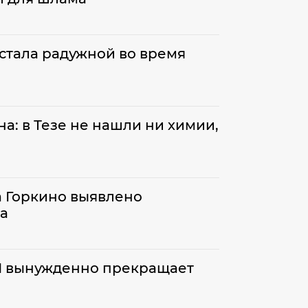
стала радужной во время
а: в Тезе не нашли ни химии,
а Горкино выявлено
а
П вынужденно прекращает