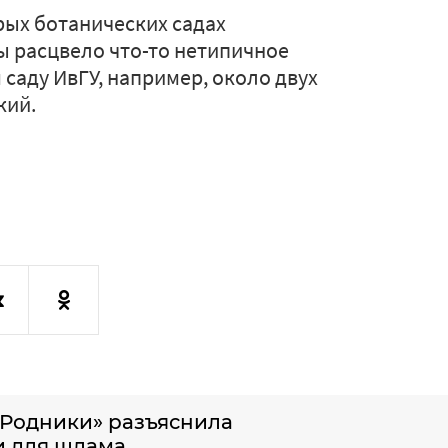
рых ботанических садах
ы расцвело что-то нетипичное
 саду ИвГУ, например, около двух
кий.
«Родники» разъяснила
 для шлама