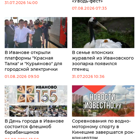
«Уводь-фест»
31.07.2026 14:00
07.08.2026 07:35
В Иванове открыли
В семье японских
платформы "Красная
журавлей из Ивановского
Талка" и "Курьяново" для
зоопарка появился
городской электрички
птенец
01.08.2026 09:50
31.07.2026 10:36
В День города в Иванове
Соревнования по водно-
состоится флешмоб
моторному спорту в
барабанщиков
Кинешме завершатся рок-
концертом