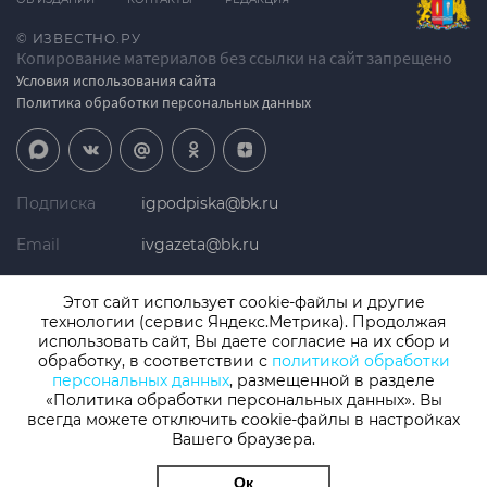
© ИЗВЕСТНО.РУ
Копирование материалов без ссылки на сайт запрещено
Условия использования сайта
Политика обработки персональных данных
Подписка
igpodpiska@bk.ru
Email
ivgazeta@bk.ru
Реклама
igreklama@bk.ru
Этот сайт использует cookie-файлы и другие
технологии (сервис Яндекс.Метрика). Продолжая
Телефон
+7 (4932) 41-94-81
использовать сайт, Вы даете согласие на их сбор и
обработку, в соответствии с
политикой обработки
персональных данных
, размещенной в разделе
«Политика обработки персональных данных». Вы
СМИ: Izvestno.ru. Реестровая запись 08.11.2019 серия ЭЛ № ФС 77 -
77192, зарегистрировано Роскомнадзором
всегда можете отключить cookie-файлы в настройках
Учредитель: БУ «Ивановские газеты». Главный редактор:
Вашего браузера.
Кузьмичев А.Е.
Ок