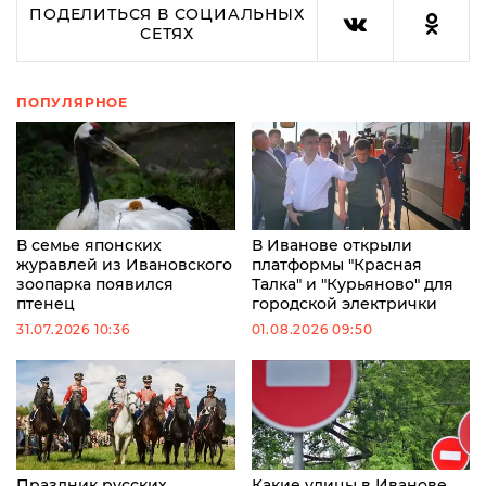
ПОДЕЛИТЬСЯ В СОЦИАЛЬНЫХ
СЕТЯХ
ПОПУЛЯРНОЕ
В семье японских
В Иванове открыли
журавлей из Ивановского
платформы "Красная
зоопарка появился
Талка" и "Курьяново" для
птенец
городской электрички
31.07.2026 10:36
01.08.2026 09:50
Праздник русских
Какие улицы в Иванове