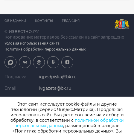
ОБ ИЗДАНИИ
КОНТАКТЫ
РЕДАКЦИЯ
© ИЗВЕСТНО.РУ
Копирование материалов без ссылки на сайт запрещено
Условия использования сайта
Политика обработки персональных данных
Подписка
igpodpiska@bk.ru
Email
ivgazeta@bk.ru
Реклама
igreklama@bk.ru
Этот сайт использует cookie-файлы и другие
технологии (сервис Яндекс.Метрика). Продолжая
Телефон
+7 (4932) 41-94-81
использовать сайт, Вы даете согласие на их сбор и
обработку, в соответствии с
политикой обработки
персональных данных
, размещенной в разделе
«Политика обработки персональных данных». Вы
СМИ: Izvestno.ru. Реестровая запись 08.11.2019 серия ЭЛ № ФС 77 -