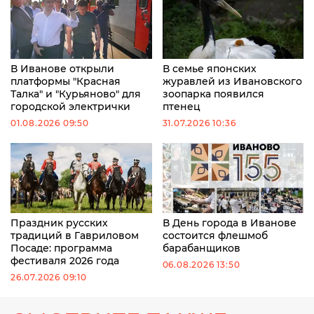
В Иванове открыли
В семье японских
платформы "Красная
журавлей из Ивановского
Талка" и "Курьяново" для
зоопарка появился
городской электрички
птенец
01.08.2026 09:50
31.07.2026 10:36
Праздник русских
В День города в Иванове
традиций в Гавриловом
состоится флешмоб
Посаде: программа
барабанщиков
фестиваля 2026 года
06.08.2026 13:50
26.07.2026 09:10