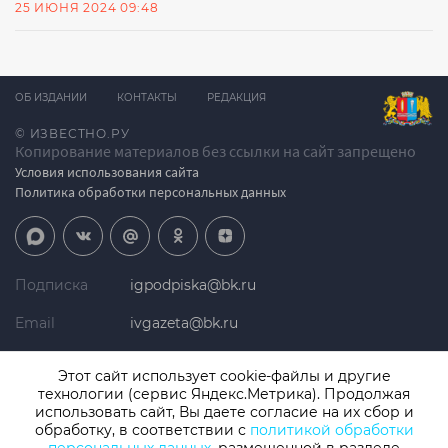
25 ИЮНЯ 2024 09:48
ОБ ИЗДАНИИ
КОНТАКТЫ
РЕДАКЦИЯ
© ИЗВЕСТНО.РУ
Копирование материалов без ссылки на сайт запрещено
Условия использования сайта
Политика обработки персональных данных
Подписка
igpodpiska@bk.ru
Email
ivgazeta@bk.ru
Реклама
igreklama@bk.ru
Этот сайт использует cookie-файлы и другие
технологии (сервис Яндекс.Метрика). Продолжая
Телефон
+7 (4932) 41-94-81
использовать сайт, Вы даете согласие на их сбор и
обработку, в соответствии с
политикой обработки