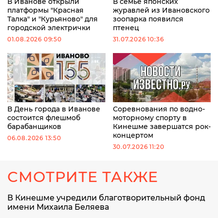
В Иванове открыли
В семье японских
платформы "Красная
журавлей из Ивановского
Талка" и "Курьяново" для
зоопарка появился
городской электрички
птенец
01.08.2026 09:50
31.07.2026 10:36
В День города в Иванове
Соревнования по водно-
состоится флешмоб
моторному спорту в
барабанщиков
Кинешме завершатся рок-
концертом
06.08.2026 13:50
30.07.2026 11:20
СМОТРИТЕ ТАКЖЕ
В Кинешме учредили благотворительный фонд
имени Михаила Беляева