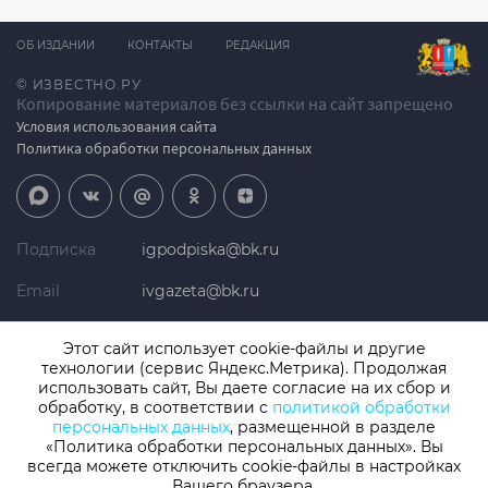
ОБ ИЗДАНИИ
КОНТАКТЫ
РЕДАКЦИЯ
© ИЗВЕСТНО.РУ
Копирование материалов без ссылки на сайт запрещено
Условия использования сайта
Политика обработки персональных данных
Подписка
igpodpiska@bk.ru
Email
ivgazeta@bk.ru
Реклама
igreklama@bk.ru
Этот сайт использует cookie-файлы и другие
технологии (сервис Яндекс.Метрика). Продолжая
Телефон
+7 (4932) 41-94-81
использовать сайт, Вы даете согласие на их сбор и
обработку, в соответствии с
политикой обработки
персональных данных
, размещенной в разделе
«Политика обработки персональных данных». Вы
СМИ: Izvestno.ru. Реестровая запись 08.11.2019 серия ЭЛ № ФС 77 -
77192, зарегистрировано Роскомнадзором
всегда можете отключить cookie-файлы в настройках
Учредитель: БУ «Ивановские газеты». Главный редактор:
Вашего браузера.