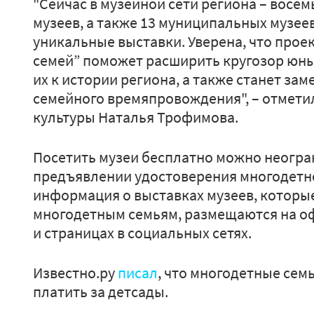
"Сейчас в музейной сети региона – восе
музеев, а также 13 муниципальных музее
уникальные выставки. Уверена, что прое
семей” поможет расширить кругозор юны
их к истории региона, а также станет з
семейного времяпровождения", – отмети
культуры Наталья Трофимова.
Посетить музеи бесплатно можно неогра
предъявлении удостоверения многодетн
информация о выставках музеев, которы
многодетным семьям, размещаются на о
и страницах в социальных сетях.
Известно.ру
писал
, что многодетные сем
платить за детсады.