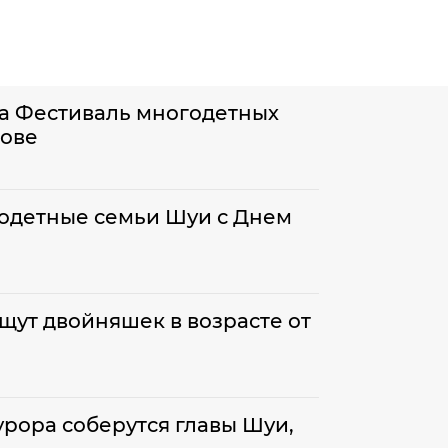
на Фестиваль многодетных
нове
одетные семьи Шуи с Днем
щут двойняшек в возрасте от
рора соберутся главы Шуи,