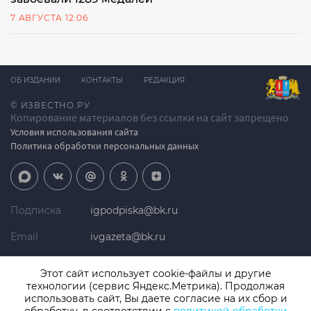
7 АВГУСТА 12:06
ОБ ИЗДАНИИ
КОНТАКТЫ
РЕДАКЦИЯ
© ИЗВЕСТНО.РУ
Копирование материалов без ссылки на сайт запрещено
Условия использования сайта
Политика обработки персональных данных
Подписка
igpodpiska@bk.ru
Email
ivgazeta@bk.ru
Реклама
igreklama@bk.ru
Этот сайт использует cookie-файлы и другие
технологии (сервис Яндекс.Метрика). Продолжая
Телефон
+7 (4932) 41-94-81
использовать сайт, Вы даете согласие на их сбор и