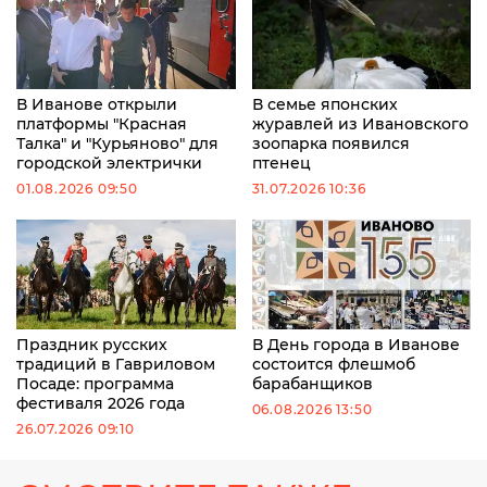
В Иванове открыли
В семье японских
платформы "Красная
журавлей из Ивановского
Талка" и "Курьяново" для
зоопарка появился
городской электрички
птенец
01.08.2026 09:50
31.07.2026 10:36
Праздник русских
В День города в Иванове
традиций в Гавриловом
состоится флешмоб
Посаде: программа
барабанщиков
фестиваля 2026 года
06.08.2026 13:50
26.07.2026 09:10