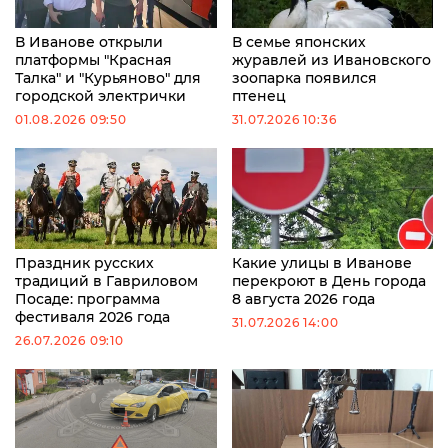
В Иванове открыли
В семье японских
платформы "Красная
журавлей из Ивановского
Талка" и "Курьяново" для
зоопарка появился
городской электрички
птенец
01.08.2026 09:50
31.07.2026 10:36
Праздник русских
Какие улицы в Иванове
традиций в Гавриловом
перекроют в День города
Посаде: программа
8 августа 2026 года
фестиваля 2026 года
31.07.2026 14:00
26.07.2026 09:10