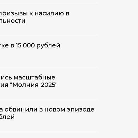
 призывы к насилию в
льности
ке в 15 000 рублей
лись масштабные
ия "Молния-2025"
са обвинили в новом эпизоде
ублей