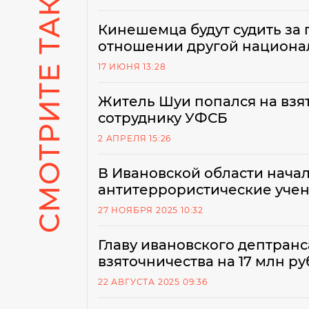
СМОТРИТЕ ТАКЖЕ
Кинешемца будут судить за
отношении другой национа
17 ИЮНЯ 13:28
Житель Шуи попался на взят
сотруднику УФСБ
2 АПРЕЛЯ 15:26
В Ивановской области нача
антитеррористические учен
27 НОЯБРЯ 2025 10:32
Главу ивановского дептран
взяточничества на 17 млн р
22 АВГУСТА 2025 09:36