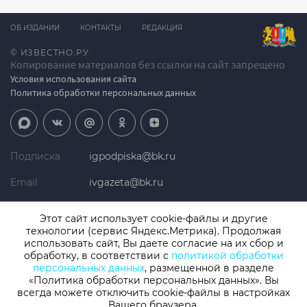
ОБ ИЗДАНИИ
КОНТАКТЫ
РЕДАКЦИЯ
© ИЗВЕСТНО.РУ
Копирование материалов без ссылки на сайт запрещено
Условия использования сайта
Политика обработки персональных данных
Подписка
igpodpiska@bk.ru
Email
ivgazeta@bk.ru
Реклама
igreklama@bk.ru
Этот сайт использует cookie-файлы и другие
технологии (сервис Яндекс.Метрика). Продолжая
Телефон
+7 (4932) 41-94-81
использовать сайт, Вы даете согласие на их сбор и
обработку, в соответствии с
политикой обработки
персональных данных
, размещенной в разделе
«Политика обработки персональных данных». Вы
СМИ: Izvestno.ru. Реестровая запись 08.11.2019 серия ЭЛ № ФС 77 -
77192, зарегистрировано Роскомнадзором
всегда можете отключить cookie-файлы в настройках
Вашего браузера.
Учредитель: БУ «Ивановские газеты». Главный редактор: