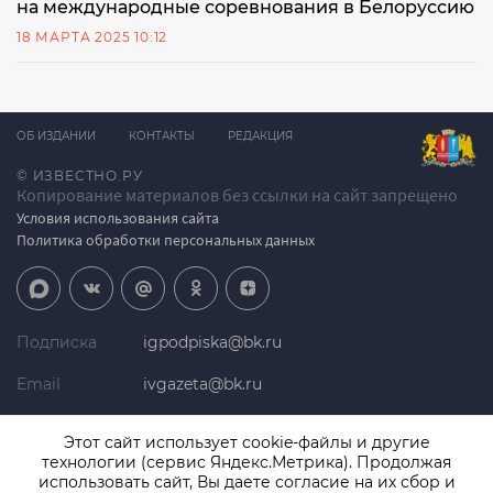
на международные соревнования в Белоруссию
18 МАРТА 2025 10:12
ОБ ИЗДАНИИ
КОНТАКТЫ
РЕДАКЦИЯ
© ИЗВЕСТНО.РУ
Копирование материалов без ссылки на сайт запрещено
Условия использования сайта
Политика обработки персональных данных
Подписка
igpodpiska@bk.ru
Email
ivgazeta@bk.ru
Реклама
igreklama@bk.ru
Этот сайт использует cookie-файлы и другие
технологии (сервис Яндекс.Метрика). Продолжая
Телефон
+7 (4932) 41-94-81
использовать сайт, Вы даете согласие на их сбор и