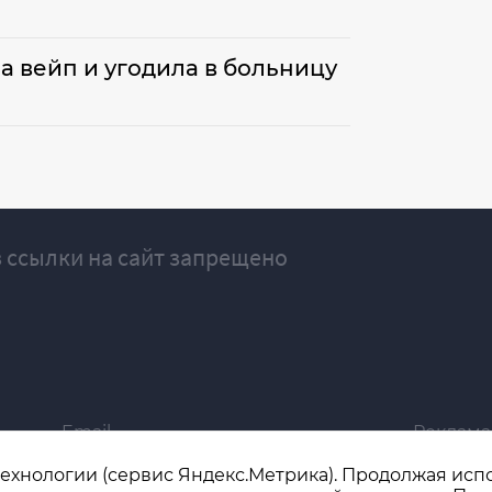
а вейп и угодила в больницу
 ссылки на сайт запрещено
Email
Реклама
ivgazeta@bk.ru
igrekla
технологии (сервис Яндекс.Метрика). Продолжая испол