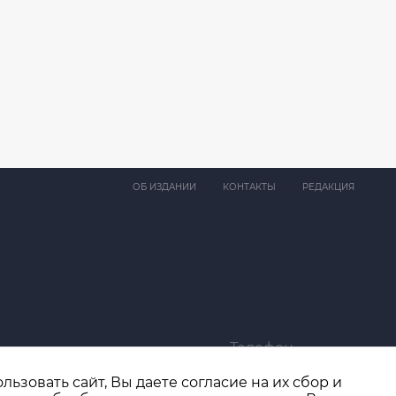
ОБ ИЗДАНИИ
КОНТАКТЫ
РЕДАКЦИЯ
Телефон
ma@bk.ru
+7 (4932) 41-94-81
ьзовать сайт, Вы даете согласие на их сбор и