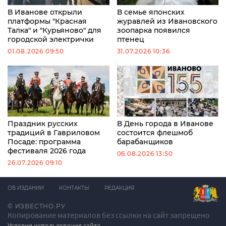
В Иванове открыли
В семье японских
платформы "Красная
журавлей из Ивановского
Талка" и "Курьяново" для
зоопарка появился
городской электрички
птенец
01.08.2026 09:50
31.07.2026 10:36
Праздник русских
В День города в Иванове
традиций в Гавриловом
состоится флешмоб
Посаде: программа
барабанщиков
фестиваля 2026 года
06.08.2026 13:50
26.07.2026 09:10
ОБ ИЗДАНИИ
КОНТАКТЫ
РЕДАКЦИЯ
© ИЗВЕСТНО.РУ
Копирование материалов без ссылки на сайт запрещено
Условия использования сайта