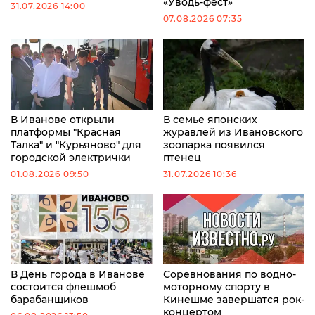
«Уводь-фест»
31.07.2026 14:00
07.08.2026 07:35
В Иванове открыли
В семье японских
платформы "Красная
журавлей из Ивановского
Талка" и "Курьяново" для
зоопарка появился
городской электрички
птенец
01.08.2026 09:50
31.07.2026 10:36
В День города в Иванове
Соревнования по водно-
состоится флешмоб
моторному спорту в
барабанщиков
Кинешме завершатся рок-
концертом