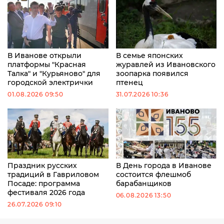
В Иванове открыли
В семье японских
платформы "Красная
журавлей из Ивановского
Талка" и "Курьяново" для
зоопарка появился
городской электрички
птенец
01.08.2026 09:50
31.07.2026 10:36
Праздник русских
В День города в Иванове
традиций в Гавриловом
состоится флешмоб
Посаде: программа
барабанщиков
фестиваля 2026 года
06.08.2026 13:50
26.07.2026 09:10