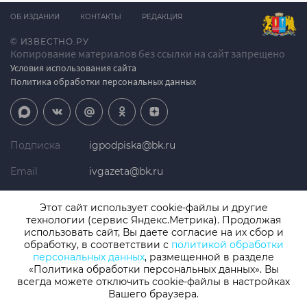
ОБ ИЗДАНИИ
КОНТАКТЫ
РЕДАКЦИЯ
© ИЗВЕСТНО.РУ
Копирование материалов без ссылки на сайт запрещено
Условия использования сайта
Политика обработки персональных данных
Подписка
igpodpiska@bk.ru
Email
ivgazeta@bk.ru
Реклама
igreklama@bk.ru
Этот сайт использует cookie-файлы и другие
технологии (сервис Яндекс.Метрика). Продолжая
Телефон
+7 (4932) 41-94-81
использовать сайт, Вы даете согласие на их сбор и
обработку, в соответствии с
политикой обработки
персональных данных
, размещенной в разделе
«Политика обработки персональных данных». Вы
СМИ: Izvestno.ru. Реестровая запись 08.11.2019 серия ЭЛ № ФС 77 -
77192, зарегистрировано Роскомнадзором
всегда можете отключить cookie-файлы в настройках
Вашего браузера.
Учредитель: БУ «Ивановские газеты». Главный редактор:
Кузьмичев А.Е.