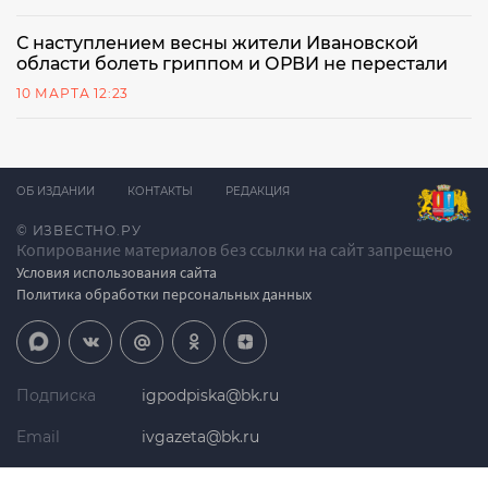
С наступлением весны жители Ивановской
области болеть гриппом и ОРВИ не перестали
10 МАРТА 12:23
ОБ ИЗДАНИИ
КОНТАКТЫ
РЕДАКЦИЯ
© ИЗВЕСТНО.РУ
Копирование материалов без ссылки на сайт запрещено
Условия использования сайта
Политика обработки персональных данных
Подписка
igpodpiska@bk.ru
Email
ivgazeta@bk.ru
Реклама
igreklama@bk.ru