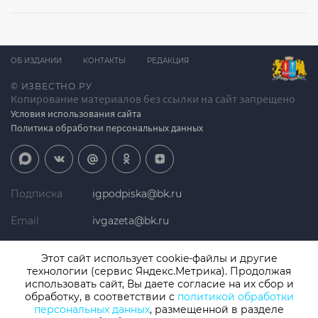
ОБ ИЗДАНИИ
КОНТАКТЫ
РЕДАКЦИЯ
© ИЗВЕСТНО.РУ
Копирование материалов без ссылки на сайт запрещено
Условия использования сайта
Политика обработки персональных данных
Подписка
igpodpiska@bk.ru
Email
ivgazeta@bk.ru
Реклама
igreklama@bk.ru
Этот сайт использует cookie-файлы и другие
технологии (сервис Яндекс.Метрика). Продолжая
Телефон
+7 (4932) 41-94-81
использовать сайт, Вы даете согласие на их сбор и
обработку, в соответствии с
политикой обработки
персональных данных
, размещенной в разделе