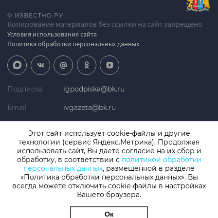
© ИЗВЕСТНО.РУ
Копирование материалов без ссылки на сайт запрещено
Условия использования сайта
Политика обработки персональных данных
Подписка
igpodpiska@bk.ru
Email
ivgazeta@bk.ru
Реклама
igreklama@bk.ru
Этот сайт использует cookie-файлы и другие
технологии (сервис Яндекс.Метрика). Продолжая
Телефон
+7 (4932) 41-94-81
использовать сайт, Вы даете согласие на их сбор и
обработку, в соответствии с
политикой обработки
персональных данных
, размещенной в разделе
«Политика обработки персональных данных». Вы
СМИ: Izvestno.ru. Реестровая запись 08.11.2019 серия ЭЛ № ФС 77 -
77192, зарегистрировано Роскомнадзором
всегда можете отключить cookie-файлы в настройках
Учредитель: БУ «Ивановские газеты». Главный редактор:
Вашего браузера.
Кузьмичев А.Е.
Ок