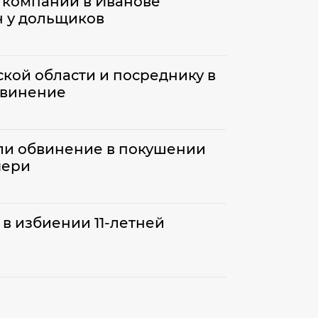
 компаний в Иванове
н у дольщиков
кой области и посреднику в
бвинение
и обвинение в покушении
чери
 избиении 11-летней