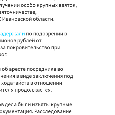
лучении особо крупных взяток,
зяточничестве,
 Ивановской области.
задержали
по подозрении в
лионов рублей от
за покровительство при
ог.
 об аресте посредника во
ечения в виде заключения под
е ходатайств в отношении
тителя продолжается.
ов дела были изъяты крупные
окументация. Расследование