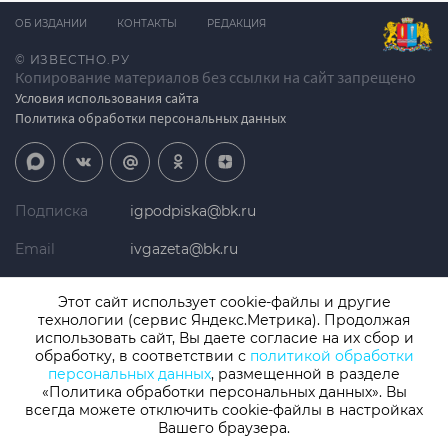
ОБ ИЗДАНИИ
КОНТАКТЫ
РЕДАКЦИЯ
© ИЗВЕСТНО.РУ
Копирование материалов без ссылки на сайт запрещено
Условия использования сайта
Политика обработки персональных данных
Подписка
igpodpiska@bk.ru
Email
ivgazeta@bk.ru
Реклама
igreklama@bk.ru
Этот сайт использует cookie-файлы и другие
технологии (сервис Яндекс.Метрика). Продолжая
Телефон
+7 (4932) 41-94-81
использовать сайт, Вы даете согласие на их сбор и
обработку, в соответствии с
политикой обработки
персональных данных
, размещенной в разделе
«Политика обработки персональных данных». Вы
СМИ: Izvestno.ru. Реестровая запись 08.11.2019 серия ЭЛ № ФС 77 -
77192, зарегистрировано Роскомнадзором
всегда можете отключить cookie-файлы в настройках
Учредитель: БУ «Ивановские газеты». Главный редактор:
Вашего браузера.
Кузьмичев А.Е.