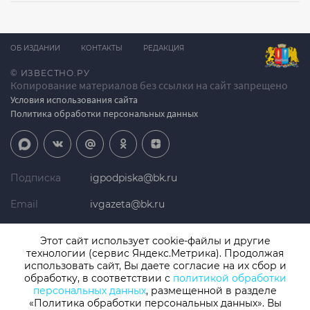
ОБ ИЗДАНИИ
КОНТАКТЫ
РЕДАКЦИЯ
© ИЗВЕСТНО.РУ
Копирование материалов без ссылки на сайт запрещено
Условия использования сайта
Политика обработки персональных данных
Подписка
igpodpiska@bk.ru
Email
ivgazeta@bk.ru
Реклама
igreklama@bk.ru
Этот сайт использует cookie-файлы и другие
технологии (сервис Яндекс.Метрика). Продолжая
Телефон
+7 (4932) 41-94-81
использовать сайт, Вы даете согласие на их сбор и
обработку, в соответствии с
политикой обработки
персональных данных
, размещенной в разделе
«Политика обработки персональных данных». Вы
СМИ: Izvestno.ru. Реестровая запись 08.11.2019 серия ЭЛ № ФС 77 -