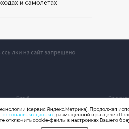
оходах и самолетах
 ссылки на сайт запрещено
Email
Реклама
ivgazeta@bk.ru
igrekla
технологии (сервис Яндекс.Метрика). Продолжая испол
 персональных данных
, размещенной в разделе «Пол
019 серия ЭЛ № ФС 77 - 77192, зарегистрировано Роскомнадзором
е отключить cookie-файлы в настройках Вашего бра
 редактор: Кузьмичев А.Е.