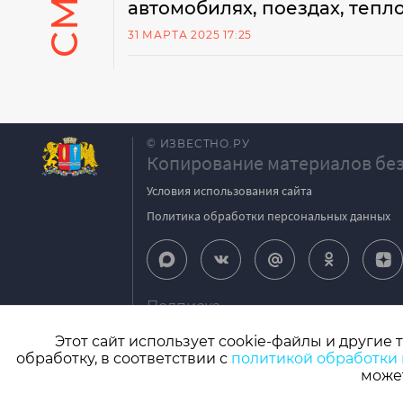
автомобилях, поездах, тепл
31 МАРТА 2025 17:25
© ИЗВЕСТНО.РУ
Копирование материалов без
Условия использования сайта
Политика обработки персональных данных
Подписка
igpodpiska@bk.ru
Этот сайт использует cookie-файлы и другие 
обработку, в соответствии с
политикой обработки
СМИ: Izvestno.ru. Реестровая запись 08.11.2
может
Учредитель: БУ «Ивановские газеты». Главный