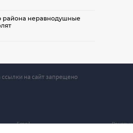
го района неравнодушные
олят
 ссылки на сайт запрещено
Email
Реклама
ivgazeta@bk.ru
igrekla