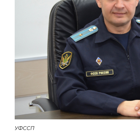
УФССП