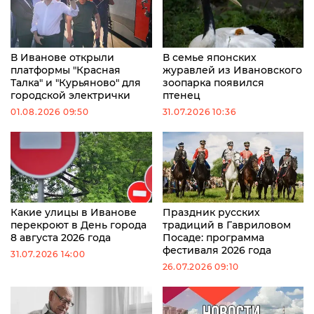
В Иванове открыли
В семье японских
платформы "Красная
журавлей из Ивановского
Талка" и "Курьяново" для
зоопарка появился
городской электрички
птенец
01.08.2026 09:50
31.07.2026 10:36
Какие улицы в Иванове
Праздник русских
перекроют в День города
традиций в Гавриловом
8 августа 2026 года
Посаде: программа
фестиваля 2026 года
31.07.2026 14:00
26.07.2026 09:10