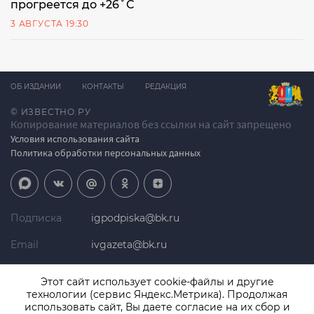
прогреется до +26˚С
3 АВГУСТА 19:30
ОБ ИЗДАНИИ
КОНТАКТЫ
РЕДАКЦИЯ
© ИЗВЕСТНО.РУ
Копирование материалов без ссылки на сайт запрещено
Условия использования сайта
Политика обработки персональных данных
Подписка
igpodpiska@bk.ru
Email
ivgazeta@bk.ru
Реклама
igreklama@bk.ru
Этот сайт использует cookie-файлы и другие
технологии (сервис Яндекс.Метрика). Продолжая
Телефон
+7 (4932) 41-94-81
использовать сайт, Вы даете согласие на их сбор и